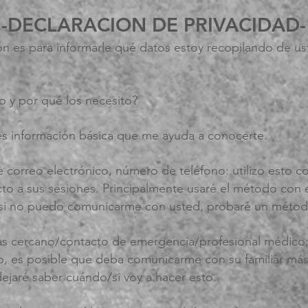
-DECLARACION DE PRIVACIDAD-
ión es para informarle qué datos estoy recopilando de u
o y por qué los necesito?
s información básica que me ayuda a conocerte.
e correo electrónico, número de teléfono: utilizo esto
cto a sus sesiones. Principalmente usaré el método con
 si no puedo comunicarme con usted, probaré un método
 más cercano/contacto de emergencia/profesional médico
go, es posible que deba comunicarme con su familiar más
ejaré saber cuándo/si voy a hacer esto.