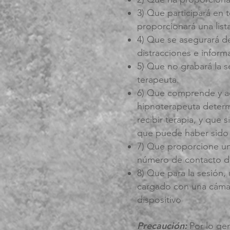
3) Que participará en t
proporcionará una lis
4) Que se asegurará de
distracciones e inform
5) Que no grabará la s
terapeuta.
6) Que comprende y ace
hipnoterapeuta determ
recibir terapia, y que 
que puede haber sido
7) Que proporcione un
número de contacto d
8) Que para la sesión,
cargado con una cámar
dispositivo
Precaución:
Por lo ge