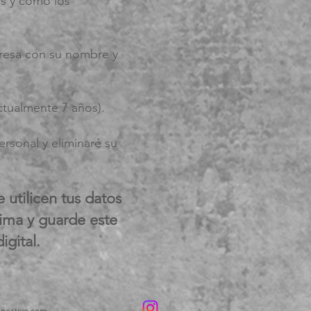
s y cómo los
presa con su nombre y
ctualmente 7 años).
rsonal y eliminaré su
 utilicen tus datos
ma y guarde este
igital.