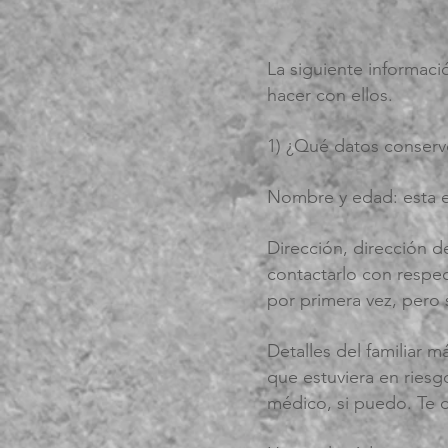
La siguiente informac
hacer con ellos.
1) ¿Qué datos conserv
Nombre y edad: esta e
Dirección, dirección d
contactarlo con respe
por primera vez, pero
Detalles del familiar
que estuviera en ries
médico, si puedo. Te d