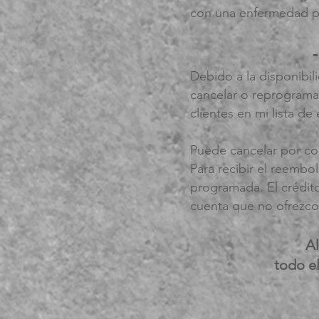
con una enfermedad ps
Debido a la disponibil
cancelar o reprogramar
clientes en mi lista de
Puede cancelar por cor
Para recibir el reembo
programada. El crédito
cuenta que no ofrezco
Al
todo e