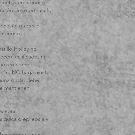
n juntos en hipnosis
nción de reformularlo.
necesita querer el
 hipnosis.
stillo Holley no
cera calificado, ni
conocen como
ción, NO haga ajustes
lguna duda, debe
se mantienen
 acepta:
íquica o epilepsia y
bicación en línea.