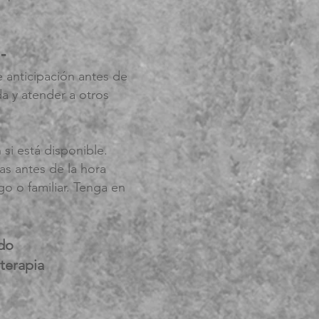
-
e anticipación antes de
a y atender a otros
si está disponible.
as antes de la hora
o o familiar. Tenga en
ído
terapia