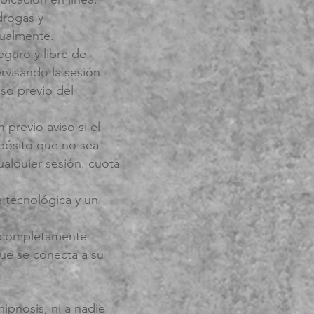
 drogas y
tualmente.
eguro y libre de
rvisando la sesión.
iso previo del
previo aviso si el
opósito que no sea
cualquier sesión. cuota
 tecnológica y un
vo completamente
ue se conecta a su
ipnosis, ni a nadie