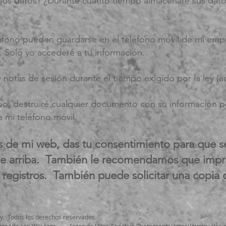
us datos? ¿Durante cuánto tiempo almacenaré sus dato
léfono pueden guardarse en el teléfono móvil de mi em
do. Solo yo accederé a tu información.
 notas de sesión durante el tiempo exigido por la ley (a
o, destruiré cualquier documento con su información pe
 mi teléfono móvil.
és de mi web, das tu consentimiento para que se
 arriba.
También le recomendamos que impri
 registros.
También puede solicitar una copia d
ley. Todos los derechos reservados.