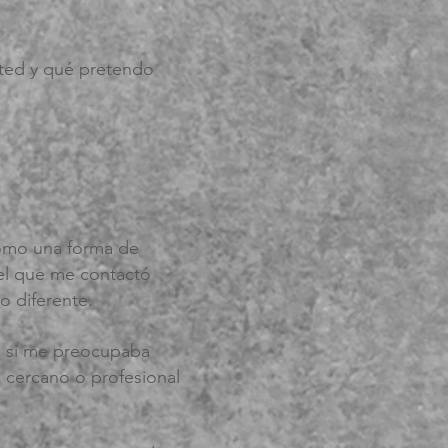
sted y qué pretendo
 como una forma de
 el que me contactó
 diferente.
: si me preocupaba
 cercano o profesional