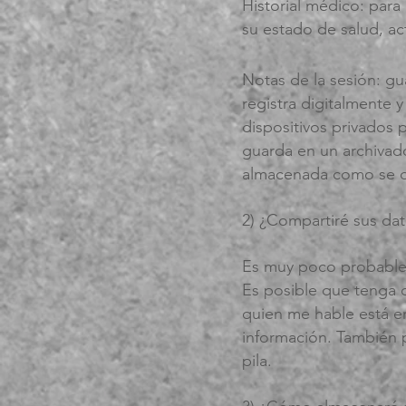
Historial médico: para
su estado de salud, a
Notas de la sesión: gu
registra digitalmente 
dispositivos privados 
guarda en un archivador
almacenada como se d
2) ¿Compartiré sus dat
Es muy poco probable 
Es posible que tenga q
quien me hable está en
información. También 
pila.