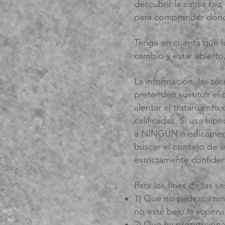
descubrir la causa raí
para comprender dónde 
Tenga en cuenta que la 
cambio y estar abierto
La información, las té
pretenden sustituir el
alentar el tratamient
calificadas. Si usa h
a NINGÚN medicamento
buscar el consejo de 
estrictamente confiden
Para los fines de las 
1) Que no padezca ning
no esté bajo la supervi
2) Que ha proporcionad