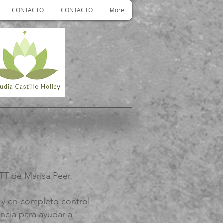
CONTACTO
CONTACTO
More
RTT de Marisa Peer.
e y en completo control
ncia para ayudar a