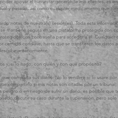
 poder apoyar el bienestar general de mis clientes, es 
ctual y pasado, así como cualquier medicamento que to
ardo notas de nuestra(s) sesión(es). Toda esta informació
y se mantiene segura en una plataforma protegida con c
protegidos con contraseña para acceder a él. Cualquier 
 cerrado con llave, hasta que se transfieren los datos a 
escribe anteriormente.
os y, si lo hago, con quién y con qué propósito?
que comparta sus datos. No lo venderé ni lo usaré por 
ue compartirlo si mis notas son citadas por un tribunal, 
 peligro o en riesgo de sufrir un daño, es posible que 
puedo discutir su caso durante la supervisión, pero sol