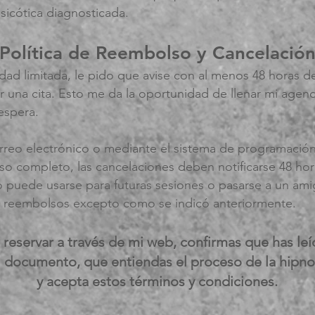
icótica diagnosticada.
-Política de Reembolso y Cancelación
idad limitada, le pido que avise con al menos 48 horas d
 una cita. Esto me da la oportunidad de llenar mi agend
 espera.
reo electrónico o mediante el sistema de programación 
lso completo, las cancelaciones deben notificarse 48 hor
 puede usarse para futuras sesiones o pasarse a un amig
 reembolsos excepto como se indicó anteriormente.
 reservar a través de mi web, confirmas que has le
l documento, que entiendas el proceso de la hipno
y
acepta estos términos y condiciones.