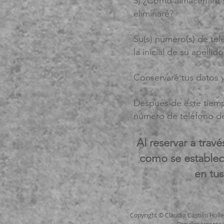
3) ¿Cómo almacenaré s
eliminaré?
Su(s) número(s) de te
la inicial de su apelli
Conservaré tus datos y
Después de este tiemp
número de teléfono de
Al reservar a trav
como se establece
en tus
Copyright © Claudia Castillo Hol