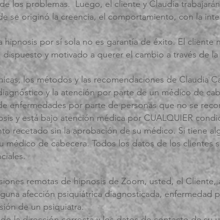
z de los problemas.
Luego, el cliente y Claudia trabajará
se originó la creencia, el comportamiento, con la inte
hipnosis por sí sola no es garantía de éxito. El cliente 
, dispuesto y motivado a querer el cambio a través de la
cnicas, los métodos y las recomendaciones de Claudia Ca
 diagnóstico y la atención por parte de un médico de cabe
o de enfermedades por parte de personas que no se re
ipnosis y está bajo atención médica por CUALQUIER condi
 recetado sin la aprobación de su médico. Si tiene a
su médico de cabecera. Todos los datos de los clientes 
ciales.
sesiones remotas de hipnosis de Zoom, usted, el Cliente,
una afección psiquiátrica diagnosticada, enfermedad ps
sión de un psiquiatra.
o la dirección correcta y los datos de contacto de su u