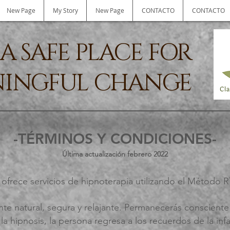
New Page
My Story
New Page
CONTACTO
CONTACTO
A SAFE PLACE FOR
INGFUL CHANGE
-TÉRMINOS Y CONDICIONES-
Última actualización febrero 2022
y ofrece servicios de hipnoterapia utilizando el Método 
nte natural, segura y relajante. Permanecerás conscient
 hipnosis, la persona regresa a los recuerdos de la infa