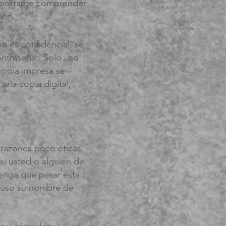
importante comprender
men.
n es confidencial, se
ontraseña.
Solo uso
copia impresa se
una copia digital,
razones poco éticas.
si usted o alguien de
tenga que pasar esta
o uso su nombre de