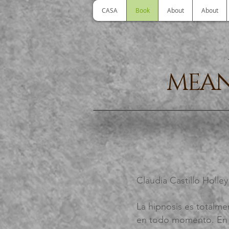
CASA
Book
About
About
MEAN
Claudia Castillo Holle
La hipnosis es totalme
en todo momento. En la