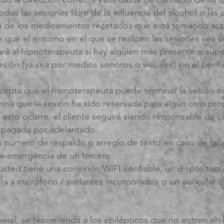
odas las sesiones libre de la influencia del alcohol o las
ta de los medicamentos recetados que está tomando ac
 que el entorno en el que se realicen las sesiones sea s
ará al hipnoterapeuta si hay alguien más presente o supe
esión (ya sea por medios sonoros o visuales) sin el perm
pta que el hipnoterapeuta puede terminar la sesión sin 
ina que la sesión ha sido reservada para algún otro pr
si esto ocurre, el cliente seguirá siendo responsable de 
 pagada por adelantado.
 número de respaldo o arreglo de texto en caso de falla
e emergencia de un tercero.
 usted tiene una conexión WIFI confiable, un dispositi
a y micrófono / parlantes incorporados o un auricular q
neral, se recomienda a los epilépticos que no entren en h